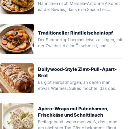
Hähnchen nach Marsala-Art ohne Alkohol
ist der Beweis, dass eine Sauce tief,
glänzend und…
Traditioneller Rindfleischeintopf
Der Schmortopf beginnt leise zu singen, mit
der Zwiebel, die im Öl schmilzt, und…
Dollywood-Style Zimt-Pull-Apart-
Brot
Es gibt Herbstmorgen, an denen man
etwas Warmes, Süßes möchte, das das
Haus duften…
Apéro-Wraps mit Putenhamen,
Frischkäse und Schnittlauch
Freitagabend, wenn man weiß, dass man
am nächsten Tag Gäste bekommt, fängt