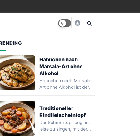
RENDING
Hähnchen nach
Marsala-Art ohne
Alkohol
Hähnchen nach Marsala-
Art ohne Alkohol ist der
Beweis, dass eine Sauce
tief, glänzend und…
Traditioneller
Rindfleischeintopf
Der Schmortopf beginnt
leise zu singen, mit der
Zwiebel, die im Öl