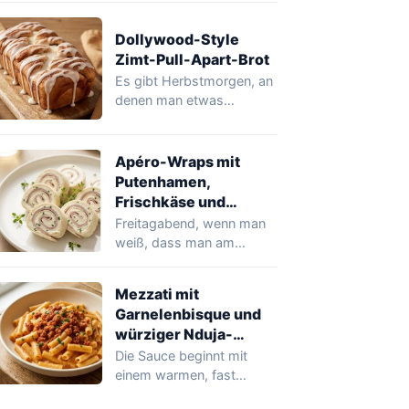
schmilzt, und…
Dollywood-Style
Zimt-Pull-Apart-Brot
Es gibt Herbstmorgen, an
denen man etwas
Warmes, Süßes möchte,
das das Haus duften…
Apéro-Wraps mit
Putenhamen,
Frischkäse und
Schnittlauch
Freitagabend, wenn man
weiß, dass man am
nächsten Tag Gäste
bekommt, fängt man an,…
Mezzati mit
Garnelenbisque und
würziger Nduja-
Alternative
Die Sauce beginnt mit
einem warmen, fast
buttrigen Garnelenduft,