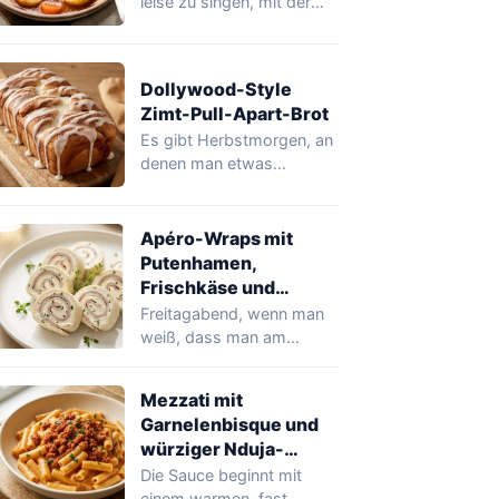
leise zu singen, mit der
Zwiebel, die im Öl
schmilzt, und…
Dollywood-Style
Zimt-Pull-Apart-Brot
Es gibt Herbstmorgen, an
denen man etwas
Warmes, Süßes möchte,
das das Haus duften…
Apéro-Wraps mit
Putenhamen,
Frischkäse und
Schnittlauch
Freitagabend, wenn man
weiß, dass man am
nächsten Tag Gäste
bekommt, fängt man an,…
Mezzati mit
Garnelenbisque und
würziger Nduja-
Alternative
Die Sauce beginnt mit
einem warmen, fast