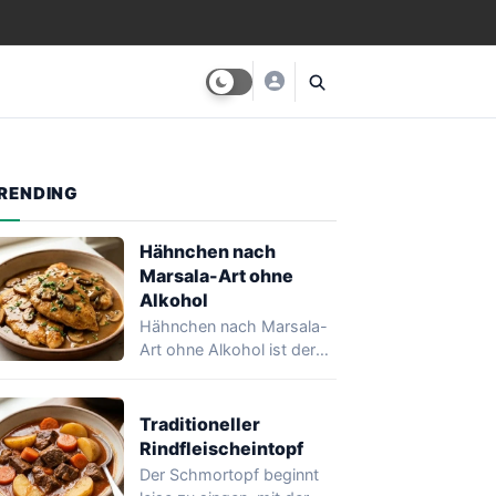
RENDING
Hähnchen nach
Marsala-Art ohne
Alkohol
Hähnchen nach Marsala-
Art ohne Alkohol ist der
Beweis, dass eine Sauce
tief, glänzend und…
Traditioneller
Rindfleischeintopf
Der Schmortopf beginnt