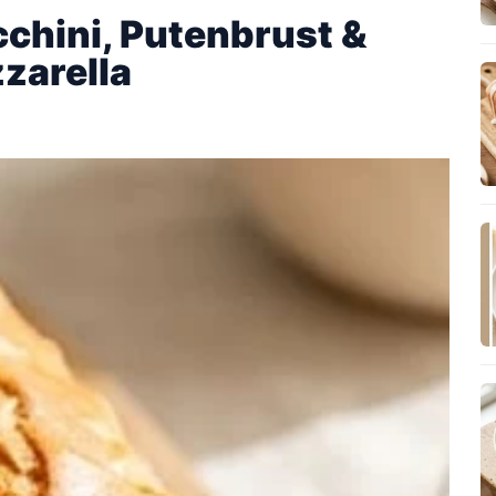
chini, Putenbrust &
zarella