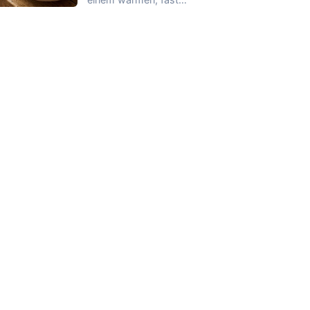
buttrigen Garnelenduft,
dann trifft das Chili sanft…