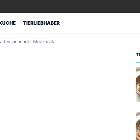
KUCHE
TIERLIEBHABER
-fademziehender Mozzarella
T