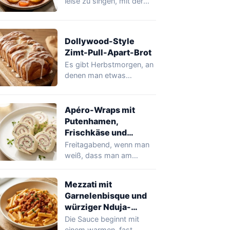
leise zu singen, mit der
Zwiebel, die im Öl
schmilzt, und…
Dollywood-Style
Zimt-Pull-Apart-Brot
Es gibt Herbstmorgen, an
denen man etwas
Warmes, Süßes möchte,
das das Haus duften…
Apéro-Wraps mit
Putenhamen,
Frischkäse und
Schnittlauch
Freitagabend, wenn man
weiß, dass man am
nächsten Tag Gäste
bekommt, fängt man an,…
Mezzati mit
Garnelenbisque und
würziger Nduja-
Alternative
Die Sauce beginnt mit
einem warmen, fast