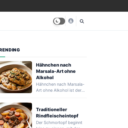
RENDING
Hähnchen nach
Marsala-Art ohne
Alkohol
Hähnchen nach Marsala-
Art ohne Alkohol ist der
Beweis, dass eine Sauce
tief, glänzend und…
Traditioneller
Rindfleischeintopf
Der Schmortopf beginnt