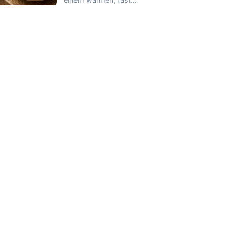
buttrigen Garnelenduft,
dann trifft das Chili sanft…